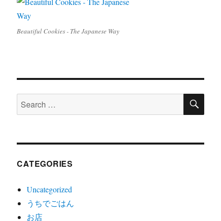
Beautiful Cookies - The Japanese Way
SE
Search
for:
CATEGORIES
Uncategorized
うちでごはん
お店