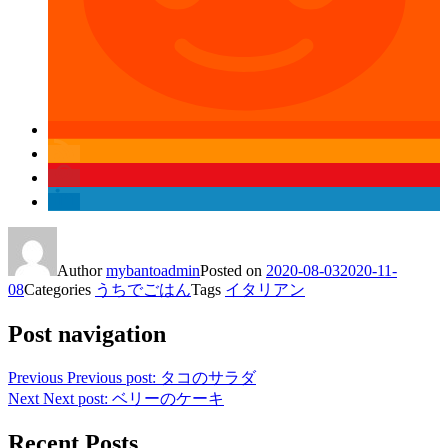
Author
mybantoadmin
Posted on
2020-08-03
2020-11-
08
Categories
うちでごはん
Tags
イタリアン
Post navigation
Previous
Previous post:
タコのサラダ
Next
Next post:
ベリーのケーキ
Recent Posts