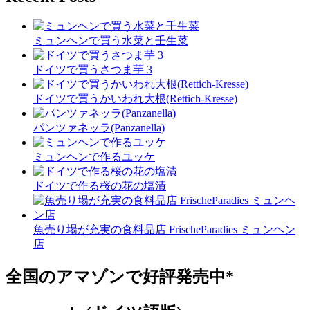
ミュンヘンで買う水菜と壬生菜
ドイツで買うさつま芋 3
ドイツで買うかいわれ大根(Rettich-Kresse)
パンツァネッラ(Panzanella)
ミュンヘンで作るユッケ
ドイツで作る桜の花の塩漬
魚売り場が充実の食料品店 FrischeParadies ミュンヘン
店
全国のアマゾンで好評発売中*