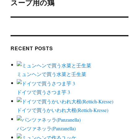
スープ用の鶏
Next
post:
RECENT POSTS
ミュンヘンで買う水菜と壬生菜
ドイツで買うさつま芋 3
ドイツで買うかいわれ大根(Rettich-Kresse)
パンツァネッラ(Panzanella)