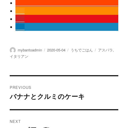
Author
Posted
Categories
Tags
mybantoadmin
2020-05-04
うちでごはん
アスパラ
,
on
イタリアン
Post
PREVIOUS
navigation
バナナとクルミのケーキ
Previous
post:
NEXT