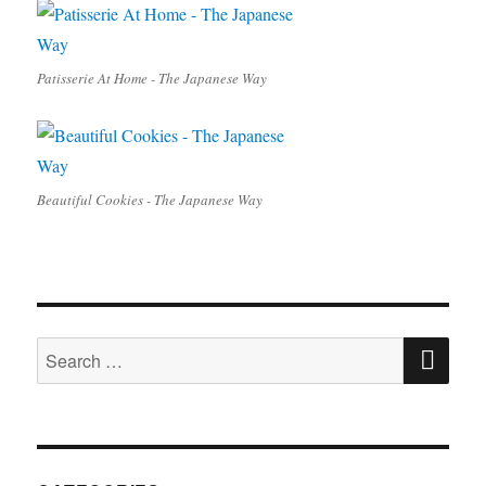
Patisserie At Home - The Japanese Way
Beautiful Cookies - The Japanese Way
SE
Search
for: